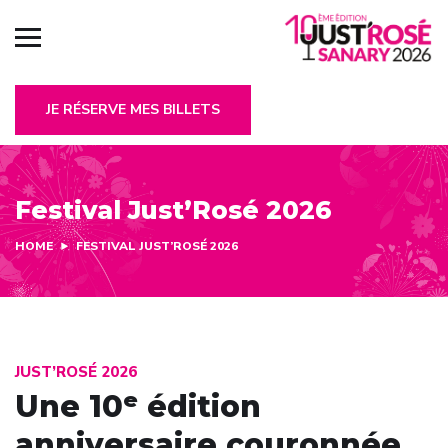
JE RÉSERVE MES BILLETS
Festival Just’Rosé 2026
HOME
FESTIVAL JUST’ROSÉ 2026
JUST’ROSÉ 2026
Une 10ᵉ édition
anniversaire couronnée