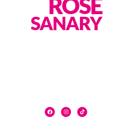
FESTIVAL JUST’ROSÉ À SANARY,
PLUSIEURS DIZAINES DE
DOMAINES VITICOLES, VOUS FERONT DÉGUSTER LEUR
CUVÉES DE VINS ROSÉS.
LE FESTIVALIER PARTIRA À LA RENCONTRE DES VIGNERONS
RÉPARTIS SUR LE PORT DE
SANARY-SUR-MER
ET DANS SES
RUES PIÉTONNES.
Suivez-nous
Nous Trouver