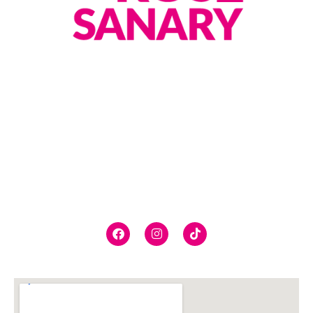
FESTIVAL JUST’ROSÉ À SANARY,
PLUSIEURS DIZAINES DE
DOMAINES VITICOLES, VOUS FERONT DÉGUSTER LEUR CUVÉES
DE VINS ROSÉS.
LE FESTIVALIER PARTIRA À LA RENCONTRE DES VIGNERONS
RÉPARTIS SUR LE PORT DE
SANARY-SUR-MER
ET DANS SES
RUES PIÉTONNES.
Suivez-nous
Nous Trouver