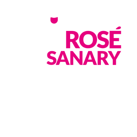
FESTIVAL JUST’ROSÉ À SANARY,
PLUSIEURS DIZAINE
DE DOMAINES VITICOLES, VOUS FERONT DÉGUSTER
LEUR CUVÉES DE VINS ROSÉS.
LE FESTIVALIER PARTIRA À LA RENCONTRE DES
VIGNERONS RÉPARTIS SUR LE PORT DE
SANARY-SUR-
MER
ET DANS SES RUES PIÉTONNES.
Suivez-nous